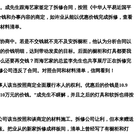
。成先生跟海艺家签定了拆修合同，按照《中华人平易近国平
价钱和办事内容的商定，如许业从能以优惠价钱完成拆修，查看
的材料清单。
协商中。若是不交钱就不克不及安拆橱柜，他认为分析合同以
料的价钱明细，达到带动发卖的目标。后面的橱柜和灯具都要我
什么还要再交钱？而海艺家的总监李先生也共享展厅正在拆修完
拆修公司违反了合同。对照合同和材料清单，信网看到！
该当按照商定全面履行本人的权利。优惠后的价钱是10.9
10万元的价钱。”成先生不睬解，并且之后的灯具和软拆也得按
公司该当按照和谈商定的材料施工。拆修公司让利，但本来赠送
账。把业从的新家拆修成样板间，清单上曾经写了有橱柜和灯