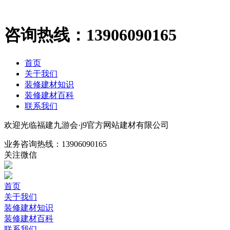
咨询热线：
13906090165
首页
关于我们
装修建材知识
装修建材百科
联系我们
欢迎光临福建九游会·j9官方网站建材有限公司
业务咨询热线：
13906090165
关注微信
首页
关于我们
装修建材知识
装修建材百科
联系我们