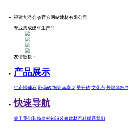
福建九游会·j9官方网站建材有限公司
专业集成建材生产商
友情链接：
产品展示
生态地铺石
彩码砖/陶瓷马赛克
劈开砖
文化石
外墙薄板/
快速导航
关于我们
装修建材知识
装修建材百科
联系我们