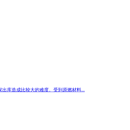
库造成比较大的难度。受到原燃材料...