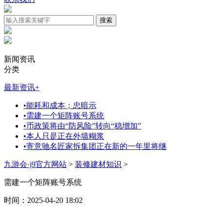
新闻资讯
分类
最新资讯
+
•
能耗和成本；忠暗示
•
需建一个矩阵账号系统
•
币政策将由“防风险”转向“稳增加”
•
本人只是正在外墙糊浆
•
寄意驰名匠家拆集团正在新的一年里将继
九游会·j9官方网站
>
装修建材知识
>
需建一个矩阵账号系统
时间：2025-04-20 18:02