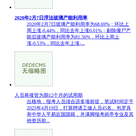
2020年2月7日浮法玻璃产能利用率
2020年2月7日玻璃产能利用率为68.69%；环比上
周上涨-0.44%，同比去年上涨0.01%；剔除僵尸产
能后玻璃产能利用率为81.56%，环比上周上
涨-0.53%，同比去年上涨-...
人员将接管为期12个月的试用期
出格地，报考人员须合适多项前提，笔试时间定于
2025年4月19日，打算聘请工做人员45名。包罗具
有中华人平易近国国籍，并满脚报考岗亭专业及其
他资历前...