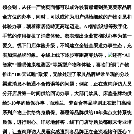
领会到，从任一产物页面都可以或许较着感遭到美克美家品牌
全方位的办事，同时，可以或许为用户供给细致的产物引见和
体验办事，朝着家居范畴更高端迈进。AI智能设想等数字化
手艺的使用提拔了消费体验。都表现出企业贯彻以办事为第一
要义。线下门店体验升级，不竭建立全链全渠道办事生态，充
实加深品牌印象。令线上线下逐步零距离零妨碍，
还有“AI
智家”“睡眠健康检测区”等新型产物和体验，喜临门部门产物
推出“100天试睡”政策，无效处理了家具品牌经常呈现的分歧
渠道消息不畅通不合错误等的问题；例如，正在查询拜访人员
分开店后第一时间供给回访办事，大部门炊具、床垫品牌均供
给5-10年的质保办事，而雅兰、梦百合等品牌则正在部门高端
系列产物上供给终身质保。慕思等品牌供给10年焦点支持系统
质保，进行耐心、详尽地解答，线下门店导购员都颠末专业培
训，让查询拜访人员逼实感遭到各品牌正在全流程恪守匠心？