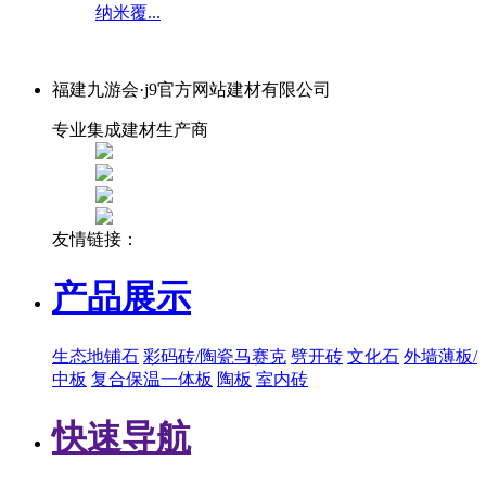
纳米覆...
福建九游会·j9官方网站建材有限公司
专业集成建材生产商
友情链接：
产品展示
生态地铺石
彩码砖/陶瓷马赛克
劈开砖
文化石
外墙薄板/
中板
复合保温一体板
陶板
室内砖
快速导航