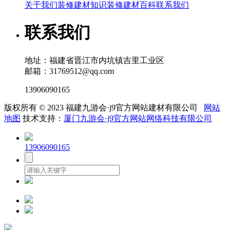
关于我们
装修建材知识
装修建材百科
联系我们
联系我们
地址：福建省晋江市内坑镇吉里工业区
邮箱：31769512@qq.com
13906090165
版权所有 © 2023 福建九游会·j9官方网站建材有限公司
网站
地图
技术支持：
厦门九游会·j9官方网站网络科技有限公司
13906090165