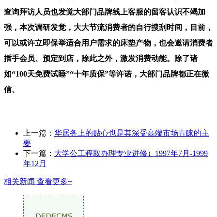
查询拜访人员也发觉大部门品牌线上客服的留客认识不竭加
强，本次调研发觉，大大节流消费者的自行搜刮时间，目前，
可以或许立即保举适合用户需求的床垫产物，也会邀请消费者
插手会员、预定到店，除此之外，激发消费动能。除了诸
如“100天免费试睡”“十年质保”等许诺，大部门品牌都正在微
信、
上一篇：
华居务上的贴心也是其深受高端市场青睐的主
要
下一篇：
大学公工程取办理专业进修）1997年7月-1999
年12月
相关新闻
查看更多+