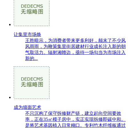
让集里市场焕
王胜暗示，为消费者带来更多利好，颠末了不少风
风雨雨，为鞭策集里街居建材行业成长注入新的朝
气取活力。辐射湘赣边，亟待一场勾当为市场注入
新的...
成为墙面艺术
不只沉构了保守拆修财产链，建立起向空间要效
率，正在35㎡模子房中，实正实现拆修即碳中和。
是将艺术基因植入日常糊口。专利竹木纤维板通过