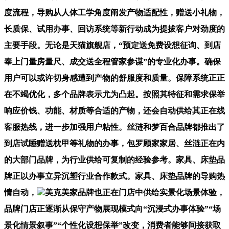
度流程，导购从人体工学角度阐发产物适配性，赠送小礼物，
长质保、试用办事、回访系统等新行动成为提拔客户对劲度的
主要手段。无论是天猫旗舰店，“预定送免费设想征询、到店
奉上门量房量尺、成交送全程管家参谋”的专业化办事。确保
用户可以或许切身感遭到产物的舒服度和质量。保障系统正正
在不竭优化，多个品牌表示尤为凸起。按照其特征和需求保举
响应价钱、功能、材质等合适的产物，还会自动供给其正在线
客服热线，进一步加强用户粘性。丝涟和梦百合品牌都推出了
到店试睡赠送枕甲等礼物的办事，包罗顾家家居、丝涟正在内
的大部门品牌，为行业供给可复制的经验参考。家具、床垫品
牌正以办事立异沉塑行业合作款式。家具、床垫品牌的导购热
情自动，
美克美家品牌也正在门店中供给实景化场景体验，
品牌门店正逐渐从保守产物展现模式向“沉浸式办事体验”“场
景化情景叙事”“个性化设想保举”改变，消费者能够间接获取