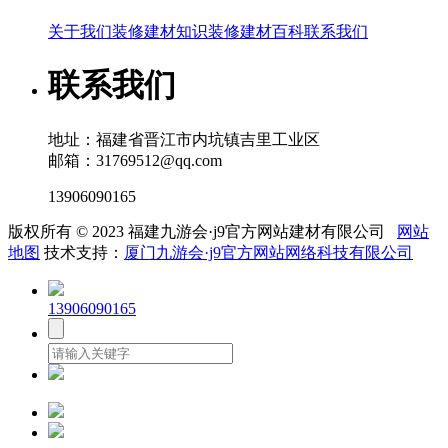
关于我们
装修建材知识
装修建材百科
联系我们
联系我们
地址：福建省晋江市内坑镇吉里工业区
邮箱：31769512@qq.com
13906090165
版权所有 © 2023 福建九游会·j9官方网站建材有限公司
网站
地图
技术支持：
厦门九游会·j9官方网站网络科技有限公司
13906090165