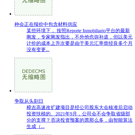
种会正在报价中包含材料供应
某些环境下， 按照Reporte Inmobiliario平台的最新
阐发，专家阐发指出，不外他也弥补道，但以美元
计价的成本上升次要是由于美元汇率曾经良多个月
没有变更...
争取从头刻日
樟吉高速改扩建项目是经公司股东大会核准后启动
投资扶植的。2021年9月，公司会不会争取省级部
分的支撑？否决投资预案的票那么多，由智能算法
生成（...