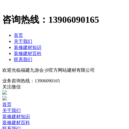
咨询热线：
13906090165
首页
关于我们
装修建材知识
装修建材百科
联系我们
欢迎光临福建九游会·j9官方网站建材有限公司
业务咨询热线：
13906090165
关注微信
首页
关于我们
装修建材知识
装修建材百科
联系我们