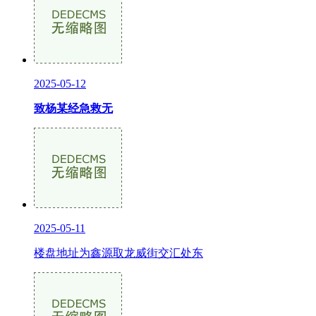
2025-05-12
致杨某经急救无
2025-05-11
楼盘地址为鑫源取龙威街交汇处东