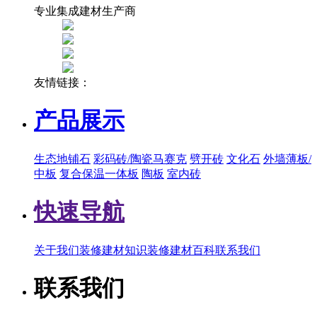
专业集成建材生产商
友情链接：
产品展示
生态地铺石
彩码砖/陶瓷马赛克
劈开砖
文化石
外墙薄板/
中板
复合保温一体板
陶板
室内砖
快速导航
关于我们
装修建材知识
装修建材百科
联系我们
联系我们