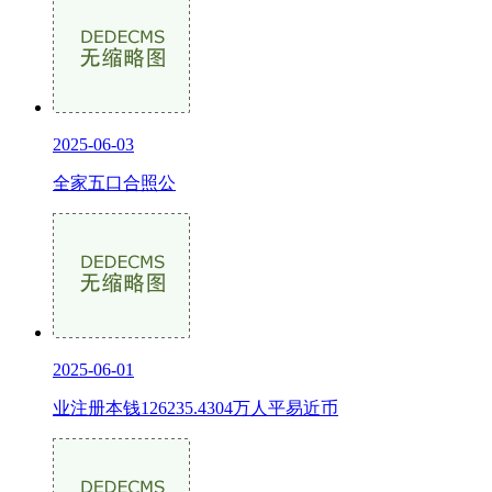
2025-06-03
全家五口合照公
2025-06-01
业注册本钱126235.4304万人平易近币