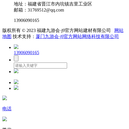
地址：福建省晋江市内坑镇吉里工业区
邮箱：31769512@qq.com
13906090165
版权所有 © 2023 福建九游会·j9官方网站建材有限公司
网站
地图
技术支持：
厦门九游会·j9官方网站网络科技有限公司
13906090165
电话